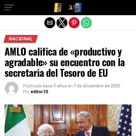
Salir de la versión móvil
NACIONAL
AMLO califica de «productivo y
agradable» su encuentro con la
secretaria del Tesoro de EU
Publicada
hace 3 años
en
7 de diciembre de 2023
Por
editor10