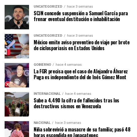
UNCATEGORIZED
hace 3 semanas
SCJN concede suspensión a Samuel García para
frenar eventual destitución o inhabilitación
UNCATEGORIZED
hace 3 semanas
México emite aviso preventivo de viaje por brote
de ciclosporiasis en Estados Unidos
GOBIERNO
hace 4 semanas
La FGR precisa que el caso de Alejandro Álvarez
Puga es independiente del de Inés Gómez Mont
INTERNACIONAL
hace 4 semanas
Sube a 4.490 la cifra de fallecidos tras los
destructivos sismos en Venezuela
NACIONAL
hace 3 semanas
Niña sobrevivió a masacre de su familia; pasó 48
horas escondida en Jonacatepec