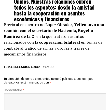
Unidos. Nuestras relaciones cubren
todos los aspectos: desde la amistad
hasta la cooperación en asuntos
económicos y financieros.
Previo al encuentro no López Obrador,
Yellen tuvo una
Por eso fue muy productivo y
reunión con el secretario de Hacienda, Rogelio
agradable el encuentro…
Ramírez de la O,
en la que trataron asuntos
pic.twitter.com/tffhtmRw1g
relacionados con la
cooperación bilateral
en temas de
combate al tráfico de armas y drogas a través de
mecanismos financieros.
— Andrés Manuel (@lopezobrador_)
December 8, 2023
TEMAS RELACIONADOS:
AMLO
Tu dirección de correo electrónico no será publicada.
Los campos
obligatorios están marcados con
*
Comentario
*