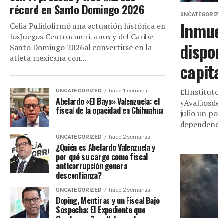
récord en Santo Domingo 2026
UNCATEGORI
Inmue
Celia Pulidofirmó una actuación histórica en
losJuegos Centroamericanos y del Caribe
dispo
Santo Domingo 2026al convertirse en la
atleta mexicana con...
capit
ElInstitut
UNCATEGORIZED
hace 1 semana
Abelardo «El Bayo» Valenzuela: el
yAvalúosde
fiscal de la opacidad en Chihuahua
julio un p
dependenci
UNCATEGORIZED
hace 2 semanas
¿Quién es Abelardo Valenzuela y
por qué su cargo como fiscal
anticorrupción genera
desconfianza?
UNCATEGORIZED
hace 2 semanas
Doping, Mentiras y un Fiscal Bajo
Sospecha: El Expediente que