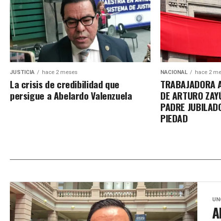
JUSTICIA
hace 2 meses
NACIONAL
hace 2 m
La crisis de credibilidad que
TRABAJADORA 
persigue a Abelardo Valenzuela
DE ARTURO ZAY
PADRE JUBILAD
PIEDAD
UN
A