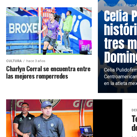
DEPORTES
hace 
Celia 
histór
tres m
Domin
CULTURA
hace 3 años
Charlyn Corral se encuentra entre
Celia Pulidofir
las mejores romperredes
Centroamerican
en la atleta mex
DE
T
d