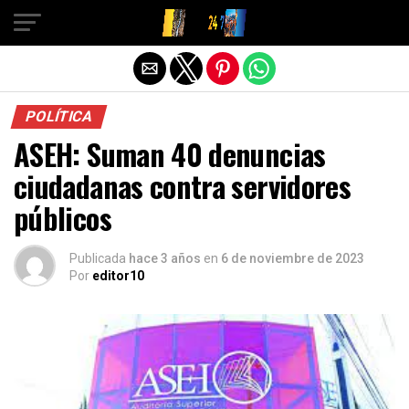
Salir de la versión móvil
POLÍTICA
ASEH: Suman 40 denuncias
ciudadanas contra servidores
públicos
Publicada
hace 3 años
en
6 de noviembre de 2023
Por
editor10