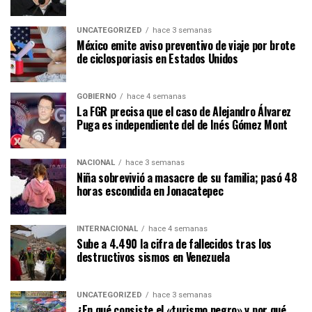
UNCATEGORIZED
hace 3 semanas
México emite aviso preventivo de viaje por brote
de ciclosporiasis en Estados Unidos
GOBIERNO
hace 4 semanas
La FGR precisa que el caso de Alejandro Álvarez
Puga es independiente del de Inés Gómez Mont
NACIONAL
hace 3 semanas
Niña sobrevivió a masacre de su familia; pasó 48
horas escondida en Jonacatepec
INTERNACIONAL
hace 4 semanas
Sube a 4.490 la cifra de fallecidos tras los
destructivos sismos en Venezuela
UNCATEGORIZED
hace 3 semanas
¿En qué consiste el «turismo negro» y por qué