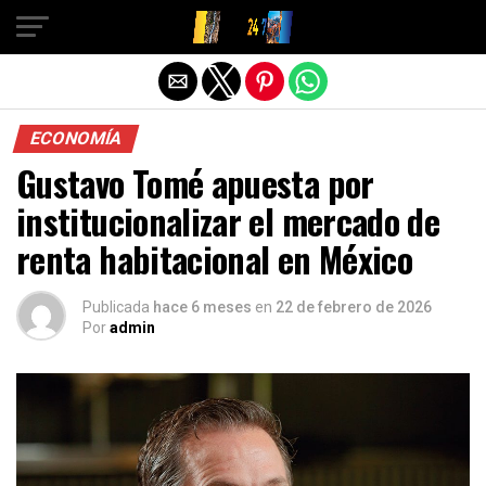
Salir de la versión móvil
ECONOMÍA
Gustavo Tomé apuesta por
institucionalizar el mercado de
renta habitacional en México
Publicada
hace 6 meses
en
22 de febrero de 2026
Por
admin