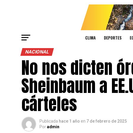
CLIMA
DEPORTES
E
NACIONAL
No nos dicten ó
Sheinbaum a EE.U
cárteles
Publicada
hace 1 año
en
7 de febrero de 2025
Por
admin