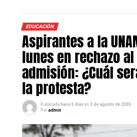
EDUCACIÓN
Aspirantes a la UNA
lunes en rechazo a
admisión: ¿Cuál será
la protesta?
Publicada
hace 3 días
en
3 de agosto de 2026
Por
admin