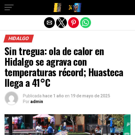
Salir de la versión móvil
HIDALGO
Sin tregua: ola de calor en
Hidalgo se agrava con
temperaturas récord; Huasteca
llega a 41°C
Publicada
hace 1 año
en
19 de mayo de 2025
Por
admin