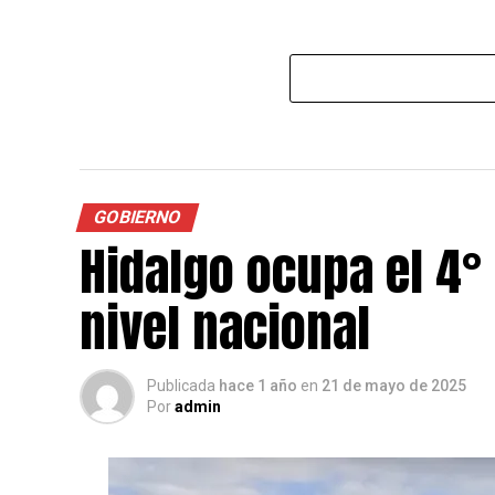
GOBIERNO
Hidalgo ocupa el 4°
nivel nacional
Publicada
hace 1 año
en
21 de mayo de 2025
Por
admin