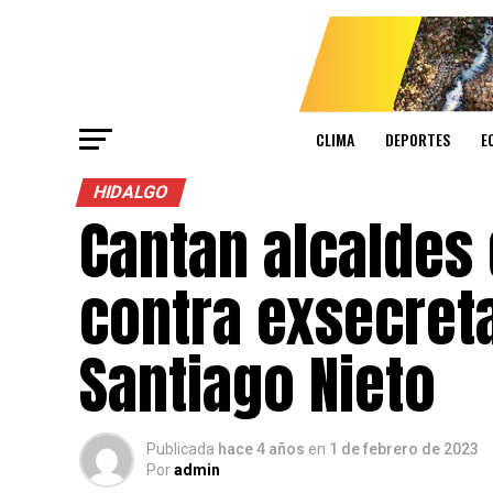
CLIMA
DEPORTES
E
HIDALGO
Cantan alcaldes 
contra exsecret
Santiago Nieto
Publicada
hace 4 años
en
1 de febrero de 2023
Por
admin