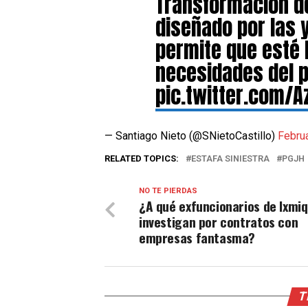
Transformación de
diseñado por las y
permite que esté 
necesidades del p
pic.twitter.com/
— Santiago Nieto (@SNietoCastillo)
Februa
RELATED TOPICS:
ESTAFA SINIESTRA
PGJH
NO TE PIERDAS
¿A qué exfuncionarios de Ixmiq
investigan por contratos con
empresas fantasma?
T