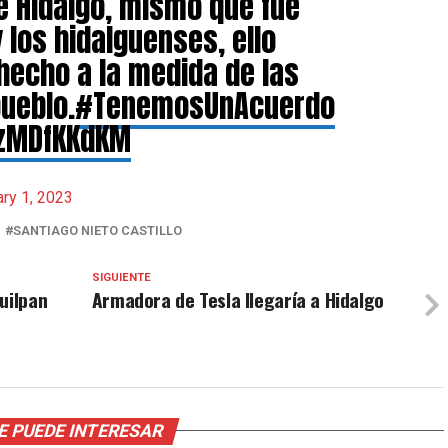
 Hidalgo, mismo que fue
 los hidalguenses, ello
hecho a la medida de las
ueblo.
#TenemosUnAcuerdo
AzMDfKKdKM
ry 1, 2023
SANTIAGO NIETO CASTILLO
SIGUIENTE
uilpan
Armadora de Tesla llegaría a Hidalgo
E PUEDE INTERESAR