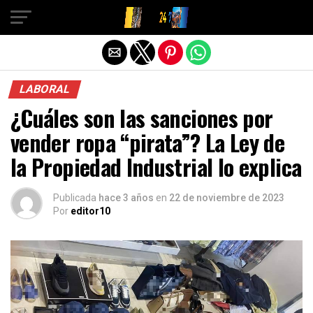
Salir de la versión móvil
LABORAL
¿Cuáles son las sanciones por
vender ropa “pirata”? La Ley de
la Propiedad Industrial lo explica
Publicada
hace 3 años
en
22 de noviembre de 2023
Por
editor10