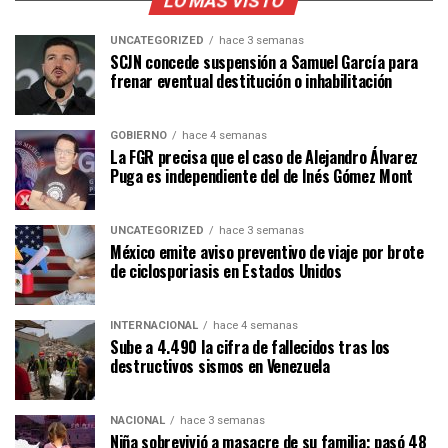
LO MÁS VISTO
UNCATEGORIZED
hace 3 semanas
SCJN concede suspensión a Samuel García para
frenar eventual destitución o inhabilitación
GOBIERNO
hace 4 semanas
La FGR precisa que el caso de Alejandro Álvarez
Puga es independiente del de Inés Gómez Mont
UNCATEGORIZED
hace 3 semanas
México emite aviso preventivo de viaje por brote
de ciclosporiasis en Estados Unidos
INTERNACIONAL
hace 4 semanas
Sube a 4.490 la cifra de fallecidos tras los
destructivos sismos en Venezuela
NACIONAL
hace 3 semanas
Niña sobrevivió a masacre de su familia; pasó 48