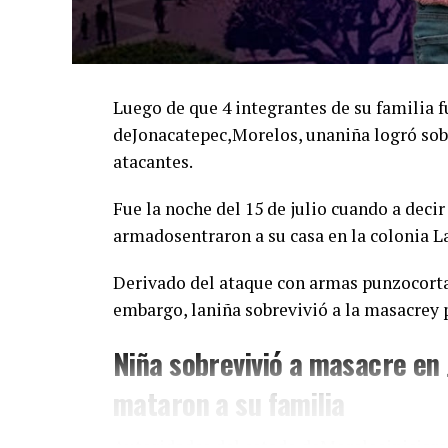
Luego de que 4 integrantes de su familia
deJonacatepec,Morelos, unaniña logró sob
atacantes.
Fue la noche del 15 de julio cuando a deci
armadosentraron a su casa en la colonia La 
Derivado del ataque con armas punzocortan
embargo, laniña sobrevivió a la masacrey
Niña sobrevivió a masacre en
mataron a su familia
Autoridades del estado deMorelosiniciaro