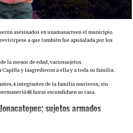
 fueron asesinados en unamasacreen el municipio
revivirpese a que también fue apuñalada por los
r de la menor de edad, variossujetos
Capilla y laagredieron a ella y a toda su familia.
tes,4 integrantes de la familia murieron, sin
 permaneció48 horas escondidaen su casa.
 Jonacatepec; sujetos armados
n una investigaciónpor elasesinato de 4