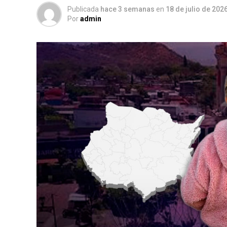
Publicada
hace 3 semanas
en
18 de julio de 202
Por
admin