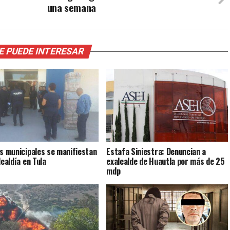
una semana
E PUEDE INTERESAR
as municipales se manifiestan
Estafa Siniestra: Denuncian a
lcaldía en Tula
exalcalde de Huautla por más de 25
mdp