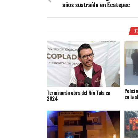
años sustraído en Ecatepec
T
Policí
Terminarán obra del Río Tula en
en la a
2024