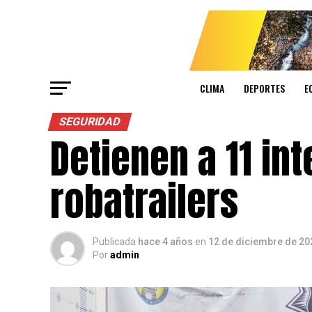
CLIMA
DEPORTES
E
SEGURIDAD
Detienen a 11 in
robatrailers
Publicada
hace 4 años
en
12 de diciembre de 20
Por
admin