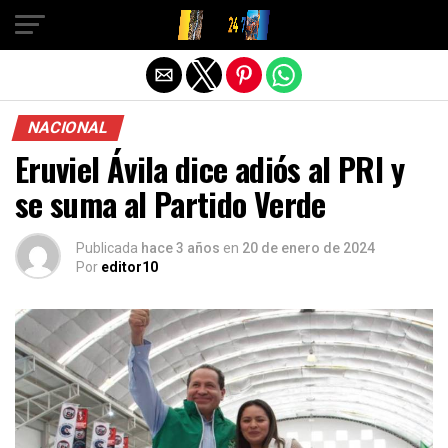
Salir de la versión móvil
NACIONAL
Eruviel Ávila dice adiós al PRI y
se suma al Partido Verde
Publicada
hace 3 años
en
20 de enero de 2024
Por
editor10