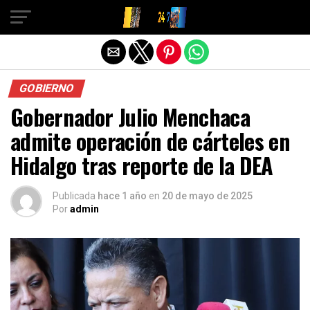
Salir de la versión móvil
GOBIERNO
Gobernador Julio Menchaca
admite operación de cárteles en
Hidalgo tras reporte de la DEA
Publicada
hace 1 año
en
20 de mayo de 2025
Por
admin