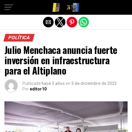
Salir de la versión móvil
POLÍTICA
Julio Menchaca anuncia fuerte
inversión en infraestructura
para el Altiplano
Publicada
hace 3 años
en
5 de diciembre de 2023
Por
editor10