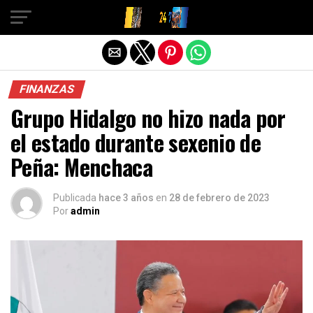
Salir de la versión móvil
FINANZAS
Grupo Hidalgo no hizo nada por
el estado durante sexenio de
Peña: Menchaca
Publicada
hace 3 años
en
28 de febrero de 2023
Por
admin