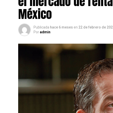
el mercado de renta
México
Publicada
hace 6 meses
en
22 de febrero de 20
Por
admin