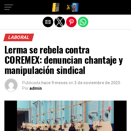
Salir de la versión móvil
LABORAL
Lerma se rebela contra
COREMEX: denuncian chantaje y
manipulación sindical
Publicada
hace 9 meses
en
3 de noviembre de 2025
Por
admin