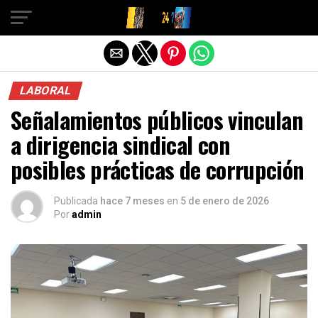
Salir de la versión móvil
LABORAL
Señalamientos públicos vinculan
a dirigencia sindical con
posibles prácticas de corrupción
Publicada
hace 7 meses
en
5 de enero de 2026
Por
admin