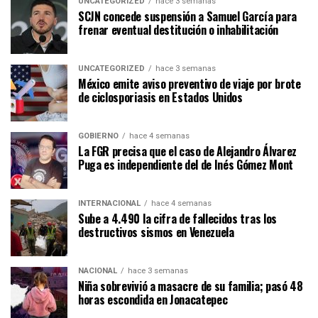
UNCATEGORIZED
hace 3 semanas
SCJN concede suspensión a Samuel García para
frenar eventual destitución o inhabilitación
UNCATEGORIZED
hace 3 semanas
México emite aviso preventivo de viaje por brote
de ciclosporiasis en Estados Unidos
GOBIERNO
hace 4 semanas
La FGR precisa que el caso de Alejandro Álvarez
Puga es independiente del de Inés Gómez Mont
INTERNACIONAL
hace 4 semanas
Sube a 4.490 la cifra de fallecidos tras los
destructivos sismos en Venezuela
NACIONAL
hace 3 semanas
Niña sobrevivió a masacre de su familia; pasó 48
horas escondida en Jonacatepec