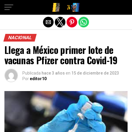
Salir de la versión móvil
NACIONAL
Llega a México primer lote de
vacunas Pfizer contra Covid-19
Publicada
hace 3 años
en
15 de diciembre de 2023
Por
editor10