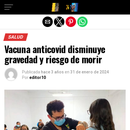
Salir de la versión móvil
SALUD
Vacuna anticovid disminuye
gravedad y riesgo de morir
Publicada
hace 3 años
en
31 de enero de 2024
Por
editor10