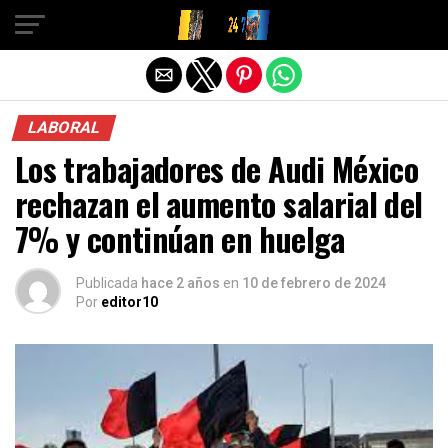
Salir de la versión móvil
LABORAL
Los trabajadores de Audi México
rechazan el aumento salarial del
7% y continúan en huelga
Publicada
hace 2 años
en
10 de febrero de 2024
Por
editor10