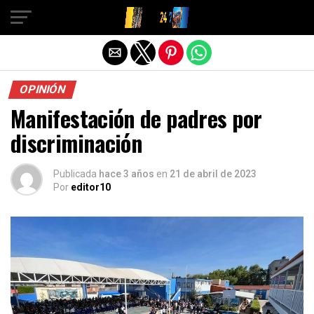
Salir de la versión móvil
OPINIÓN
Manifestación de padres por
discriminación
Publicada
hace 3 años
en
21 de abril de 2023
Por
editor10