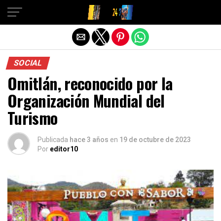
Salir de la versión móvil
SOCIAL
Omitlán, reconocido por la
Organización Mundial del
Turismo
Publicada
hace 3 años
en
19 de octubre de 2023
Por
editor10