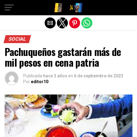
Salir de la versión móvil
SOCIAL
Pachuqueños gastarán más de
mil pesos en cena patria
Publicada
hace 3 años
en
6 de septiembre de 2023
Por
editor10