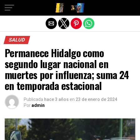
Salir de la versión móvil
SALUD
Permanece Hidalgo como
segundo lugar nacional en
muertes por influenza; suma 24
en temporada estacional
Publicada
hace 3 años
en
23 de enero de 2024
Por
admin