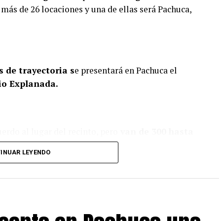
más de 26 locaciones y una de ellas será Pachuca,
 de trayectoria s
e presentará en Pachuca el
rio Explanada.
erdo al lugar del recinto, pero
van de 300 hasta
INUAR LEYENDO