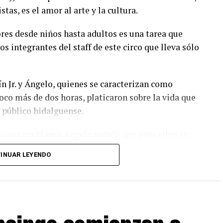
tas, es el amor al arte y la cultura.
ores desde niños hasta adultos es una tarea que
os integrantes del staff de este circo que lleva sólo
ín Jr. y Ángelo, quienes se caracterizan como
oco más de dos horas, platicaron sobre la vida que
l público hidalguense.
yaso cara blanca Ángelo señaló que para ellos es
n gran show. “Tan sólo en el estreno se logro
INUAR LEYENDO
pal que es que el público que nos acompaña en un
.
ueves a las 7:30 de la noche, viernes y sábados a las
00, 17:00 y 19:30 horas, los artistas que se