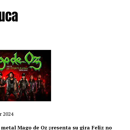
uca
r 2024
y metal Mago de Oz
p
resenta su gira Feliz no