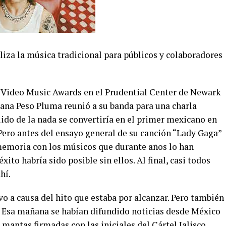
liza la música tradicional para públicos y colaboradores
Video Music Awards en el Prudential Center de Newark
cana Peso Pluma reunió a su banda para una charla
alido de la nada se convertiría en el primer mexicano en
Pero antes del ensayo general de su canción “Lady Gaga”
memoria con los músicos que durante años lo han
ito habría sido posible sin ellos. Al final, casi todos
hí.
o a causa del hito que estaba por alcanzar. Pero también
e. Esa mañana se habían difundido noticias desde México
mantas firmadas con las iniciales del Cártel Jalisco