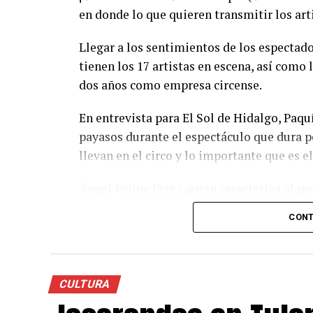
en donde lo que quieren transmitir los artis
Llegar a los sentimientos de los espectad
tienen los 17 artistas en escena, así como l
dos años como empresa circense.
En entrevista para El Sol de Hidalgo, Paqu
payasos durante el espectáculo que dura p
llevan en el circo y lo importante que es e
Ángel Felipe Pérez quien caracteriza al pa
importante ofrecerles a los espectadores u
CONT
superar las expectativas y la meta princi
inicio, regrese en las siguientes funciones”
Con funciones los días lunes, miércoles y j
CULTURA
5 de la tarde y 7:30 PM y domingos a las 14: