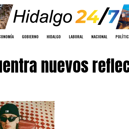
CONOMÍA
GOBIERNO
HIDALGO
LABORAL
NACIONAL
POLÍTIC
entra nuevos refle