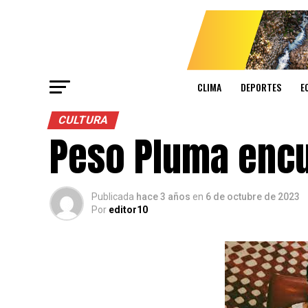
CLIMA
DEPORTES
E
CULTURA
Peso Pluma encu
Publicada
hace 3 años
en
6 de octubre de 2023
Por
editor10