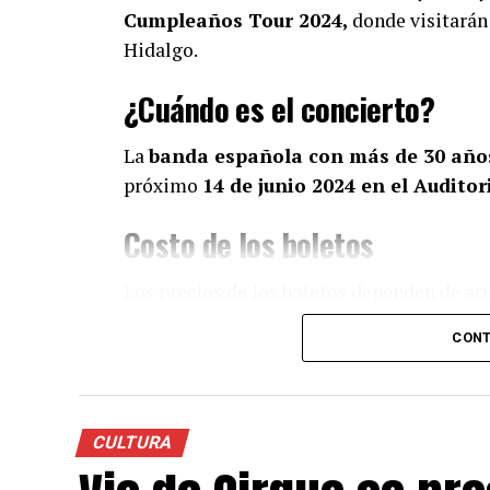
Cumpleaños Tour 2024,
donde visitarán 
Hidalgo.
¿Cuándo es el concierto?
La
banda española con más de 30 años
próximo
14 de junio 2024 en el Audito
Costo de los boletos
Los precios de los boletos dependen de acu
los mil 200 pesos
CONT
● Fila verde: 300 pesos
● Fila Azúl:400 pesos
CULTURA
● Fila Roja: 600 pesos