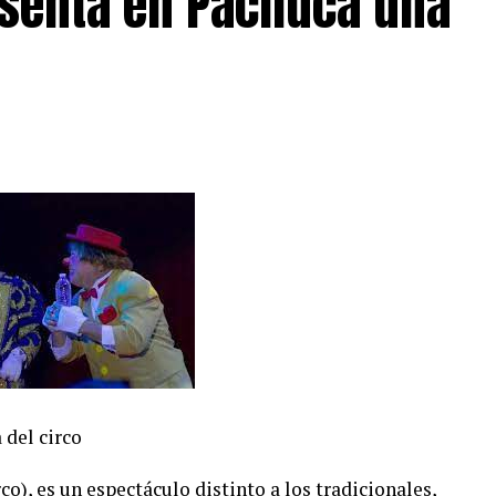
esenta en Pachuca una
 el precio de gestión.
s pasar la oportunidad de ver
una de las bandas
l
 del circo
co), es un espectáculo distinto a los tradicionales,