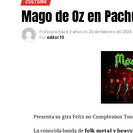
CULTURA
Mago de Oz en Pach
Publicada
hace 2 años
en
26 de febrero de 2024
Por
editor10
Presenta su gira Feliz no Cumpleaños Tou
La conocida banda de
folk metal y heav