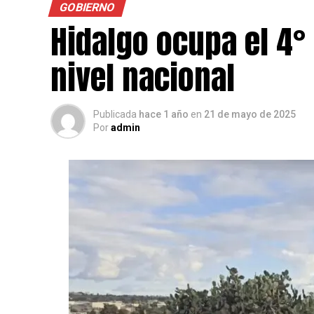
GOBIERNO
Hidalgo ocupa el 4°
nivel nacional
Publicada
hace 1 año
en
21 de mayo de 2025
Por
admin