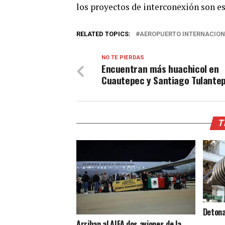
los proyectos de interconexión son e
RELATED TOPICS:
AEROPUERTO INTERNACIONA
NO TE PIERDAS
Encuentran más huachicol en
Cuautepec y Santiago Tulante
T
Detona
Arriban al AIFA dos aviones de la