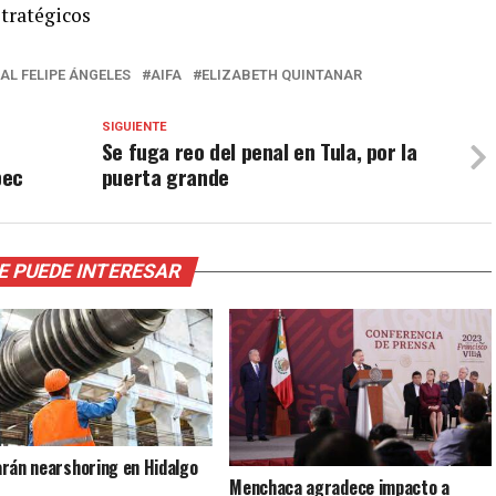
stratégicos
L FELIPE ÁNGELES
AIFA
ELIZABETH QUINTANAR
SIGUIENTE
Se fuga reo del penal en Tula, por la
pec
puerta grande
E PUEDE INTERESAR
rán nearshoring en Hidalgo
Menchaca agradece impacto a