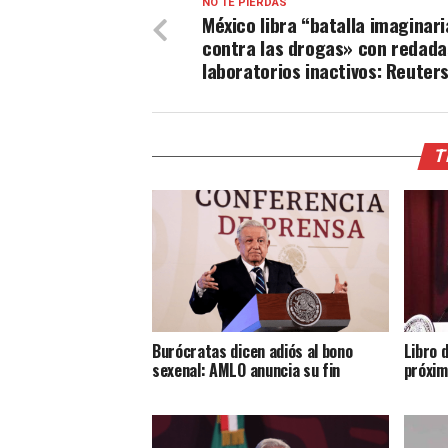
NO TE PIERDAS
México libra “batalla imaginari
contra las drogas» con redada
laboratorios inactivos: Reuter
T
Burócratas dicen adiós al bono
Libro 
sexenal: AMLO anuncia su fin
próxi