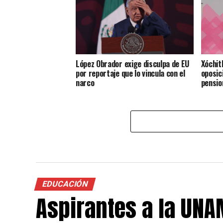
López Obrador exige disculpa de EU
Xóchit
por reportaje que lo vincula con el
oposic
narco
pensio
EDUCACIÓN
Aspirantes a la UNA