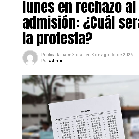
lunes en rechazo a
admisión: ¿Cuál será
la protesta?
Publicada
hace 3 días
en
3 de agosto de 2026
Por
admin