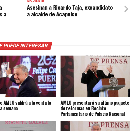
SIGUIENTE
a
Asesinan a Ricardo Taja, excandidato
s a
a alcalde de Acapulco
s
E PUEDE INTERESAR
de AMLO saldrá a la venta la
AMLO presentará su último paquete
ma semana
de reformas en Recinto
Parlamentario de Palacio Nacional