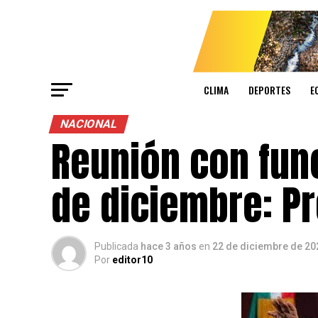
CLIMA
DEPORTES
E
NACIONAL
Reunión con func
de diciembre: P
Publicada
hace 3 años
en
22 de diciembre de 20
Por
editor10