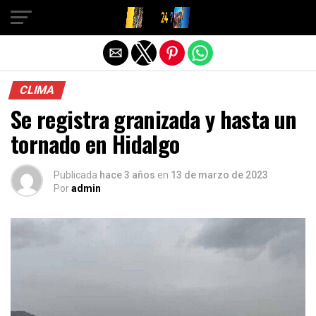
Salir de la versión móvil
CLIMA
Se registra granizada y hasta un
tornado en Hidalgo
Publicada
hace 3 años
en
13 de marzo de 2023
Por
admin