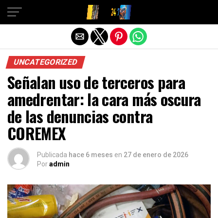
Salir de la versión móvil
UNCATEGORIZED
Señalan uso de terceros para
amedrentar: la cara más oscura
de las denuncias contra
COREMEX
Publicada
hace 6 meses
en
27 de enero de 2026
Por
admin