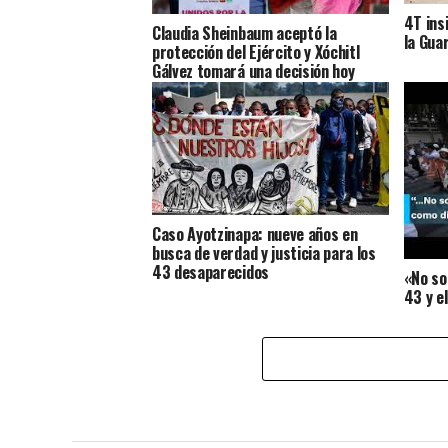
4T ins
Claudia Sheinbaum aceptó la
la Gua
protección del Ejército y Xóchitl
Gálvez tomará una decisión hoy
Caso Ayotzinapa: nueve años en
busca de verdad y justicia para los
43 desaparecidos
«No so
43 y e
inform