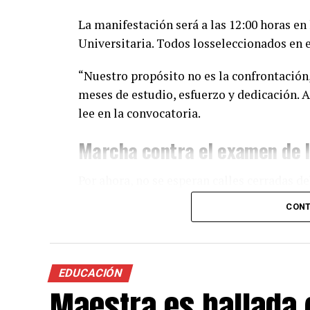
La manifestación será a las 12:00 horas en
Universitaria. Todos losseleccionados en
“Nuestro propósito no es la confrontación,
meses de estudio, esfuerzo y dedicación.
lee en la convocatoria.
Marcha contra el examen de 
Por ahora, no se esperan calles cerradas de
Rectoría, ubicada en la zona de las ‘islas’
CONT
Detienen a dos mujeres por pr
Valle: Ocupaban vivienda en 
EDUCACIÓN
Maestra es hallada 
Los manifestantes no han confirmado el ci