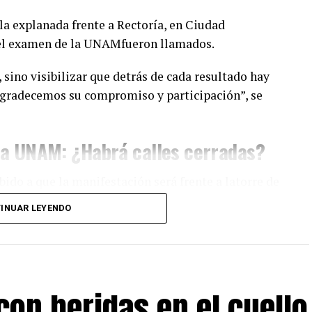
 la explanada frente a Rectoría, en Ciudad
 el examen de la UNAMfueron llamados.
 sino visibilizar que detrás de cada resultado hay
 Agradecemos su compromiso y participación”, se
la UNAM: ¿Habrá calles cerradas?
bido a que la manifestación será frente a latorre de
 de la UNAM.
INUAR LEYENDO
esunto despojo en la colonia Del
Matías Romero
con heridas en el cuello
erre deavenida Insurgentes, vialidad aledaña al