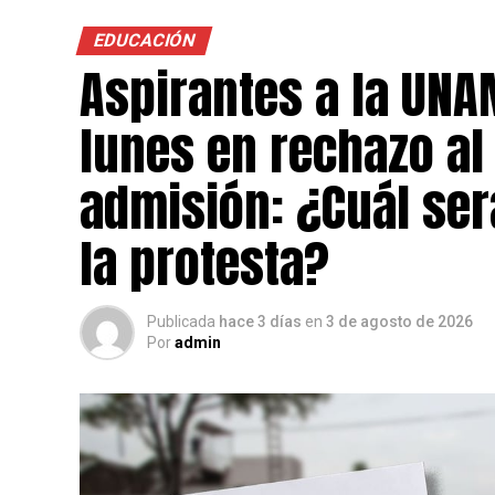
EDUCACIÓN
Aspirantes a la UNA
lunes en rechazo a
admisión: ¿Cuál será
la protesta?
Publicada
hace 3 días
en
3 de agosto de 2026
Por
admin