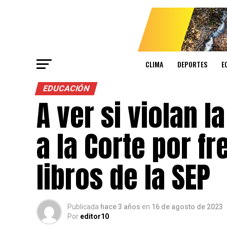
CLIMA
DEPORTES
E
EDUCACIÓN
A ver si violan l
a la Corte por fr
libros de la SEP
Publicada
hace 3 años
en
16 de agosto de 2023
Por
editor10