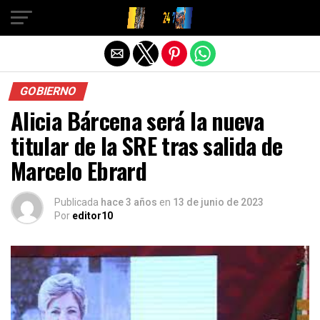
Salir de la versión móvil
GOBIERNO
Alicia Bárcena será la nueva
titular de la SRE tras salida de
Marcelo Ebrard
Publicada
hace 3 años
en
13 de junio de 2023
Por
editor10