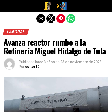
Salir de la versión móvil
LABORAL
Avanza reactor rumbo a la
Refinería Miguel Hidalgo de Tula
Publicada
hace 3 años
en
23 de noviembre de 2023
Por
editor10