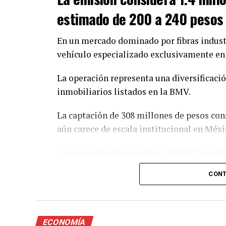
estimado de 200 a 240 pesos p
En un mercado dominado por fibras indust
vehículo especializado exclusivamente en 
La operación representa una diversificaci
inmobiliarios listados en la BMV.
La captación de 308 millones de pesos con
aún carece de escala institucional en Méxi
La cotización bajo la clave “PLIFE” formal
bursátil estructurado.
CONT
El desarrollo del fideicomiso dependerá d
de flujo en mercados urbanos estratégicos
ECONOMÍA