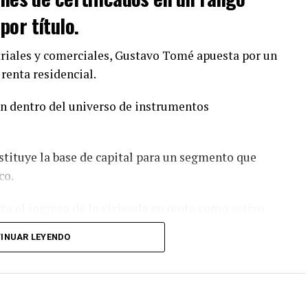
or título.
riales y comerciales, Gustavo Tomé apuesta por un
renta residencial.
ón dentro del universo de instrumentos
stituye la base de capital para un segmento que
co.
iza el ingreso de la vivienda en renta como activo
INUAR LEYENDO
e su capacidad para consolidar activos generadores
.