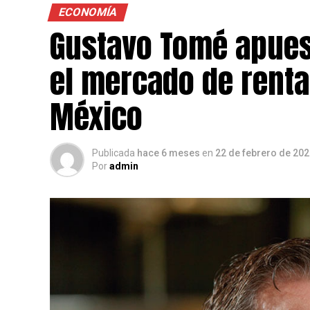
ECONOMÍA
Gustavo Tomé apuest
el mercado de renta
México
Publicada
hace 6 meses
en
22 de febrero de 20
Por
admin