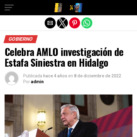
Salir de la versión móvil
GOBIERNO
Celebra AMLO investigación de
Estafa Siniestra en Hidalgo
Publicada
hace 4 años
en
8 de diciembre de 2022
Por
admin