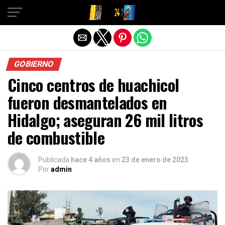
Salir de la versión móvil
GOBIERNO
Cinco centros de huachicol
fueron desmantelados en
Hidalgo; aseguran 26 mil litros
de combustible
Publicada
hace 4 años
en
23 de enero de 2023
Por
admin