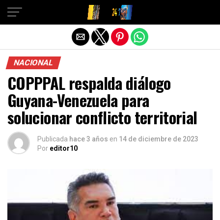
Salir de la versión móvil
NACIONAL
COPPPAL respalda diálogo
Guyana-Venezuela para
solucionar conflicto territorial
Publicada
hace 3 años
en
14 de diciembre de 2023
Por
editor10