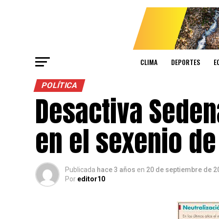
CLIMA
DEPORTES
E
POLÍTICA
Desactiva Seden
en el sexenio d
Publicada
hace 3 años
en
20 de septiembre de 2
Por
editor10