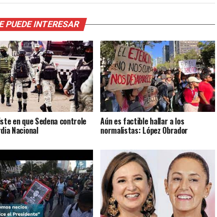
E PUEDE INTERESAR
Aún es factible hallar a los
iste en que Sedena controle
normalistas: López Obrador
rdia Nacional