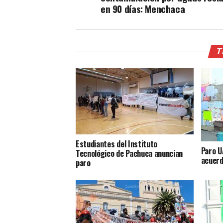
en 90 días: Menchaca
T
Estudiantes del Instituto
Paro U
Tecnológico de Pachuca anuncian
acuerd
paro