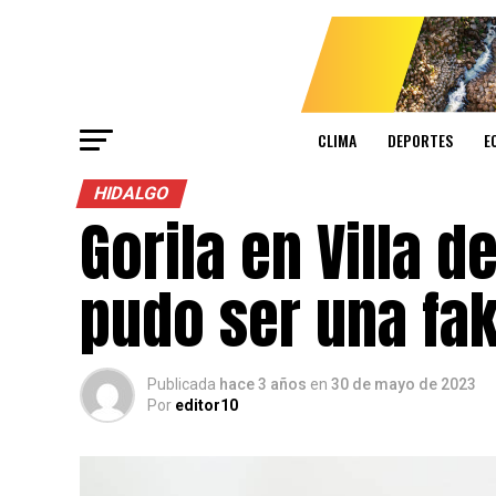
CLIMA
DEPORTES
E
HIDALGO
Gorila en Villa d
pudo ser una fa
Publicada
hace 3 años
en
30 de mayo de 2023
Por
editor10