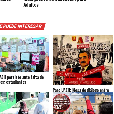
Adultos
E PUEDE INTERESAR
AEH persiste ante falta de
os: estudiantes
Paro UAEH: Mesa de diálogo entre
estudiantes y autoridades
universitarias aún sin definirse