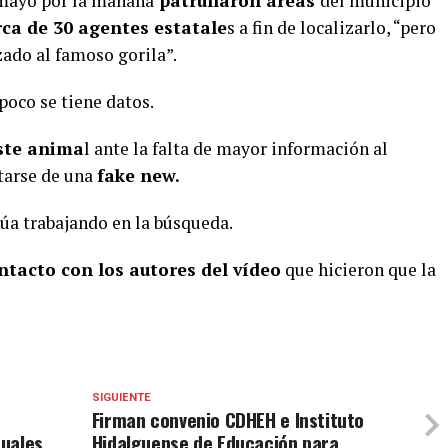
 mayo por la mañana
patrullaron áreas
del municipio
erca de 30 agentes estatale
s a fin de localizarlo, “pero
ado al famoso gorila”.
poco se tiene datos.
ste anima
l ante la falta de mayor información al
atarse de una
fake new.
núa trabajando en la búsqueda.
tacto con los autores del vídeo
que hicieron que la
SIGUIENTE
Firman convenio CDHEH e Instituto
duales
Hidalguense de Educación para