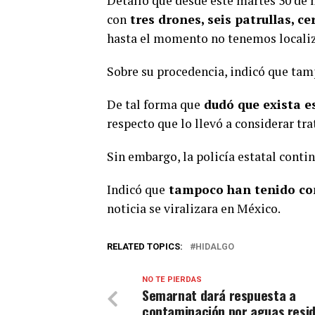
Detalló que desde este martes 30 de
con
tres drones, seis patrullas, c
hasta el momento no tenemos localiz
Sobre su procedencia, indicó que tam
De tal forma que
dudó que exista e
respecto que lo llevó a considerar tr
Sin embargo, la policía estatal conti
Indicó que
tampoco han tenido con
noticia se viralizara en México.
RELATED TOPICS:
HIDALGO
NO TE PIERDAS
Semarnat dará respuesta a
contaminación por aguas resi