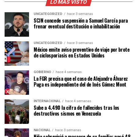
LO MÁS VISTO
UNCATEGORIZED
hace 3 semanas
SCJN concede suspensión a Samuel García para
frenar eventual destitución o inhabilitación
UNCATEGORIZED
hace 3 semanas
México emite aviso preventivo de viaje por brote
de ciclosporiasis en Estados Unidos
GOBIERNO
hace 4 semanas
La FGR precisa que el caso de Alejandro Álvarez
Puga es independiente del de Inés Gómez Mont
INTERNACIONAL
hace 4 semanas
Sube a 4.490 la cifra de fallecidos tras los
destructivos sismos en Venezuela
NACIONAL
hace 3 semanas
Niña sobrevivió a masacre de su familia; pasó 48