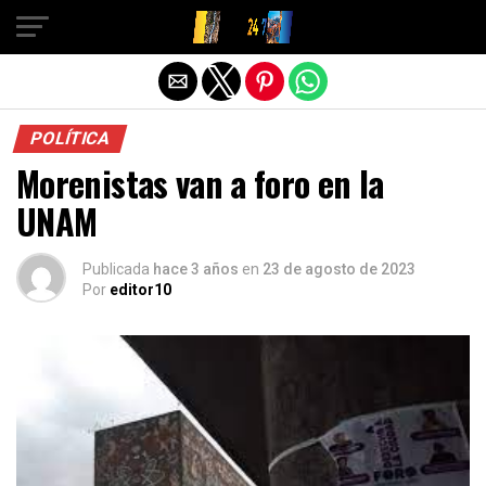
Salir de la versión móvil
POLÍTICA
Morenistas van a foro en la
UNAM
Publicada
hace 3 años
en
23 de agosto de 2023
Por
editor10