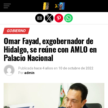
Salir de la versión móvil
GOBIERNO
Omar Fayad, exgobernador de
Hidalgo, se reúne con AMLO en
Palacio Nacional
Publicada
hace 4 años
en
10 de octubre de 2022
Por
admin