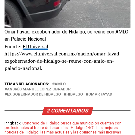
Omar Fayad, exgobernador de Hidalgo, se reúne con AMLO
en Palacio Nacional
Fuente:
El Universal
https://www.eluniversal.com.mx/nacion/omar-fayad-
exgobernador-de-hidalgo-se-reune-con-amlo-en-
palacio-nacional.
TEMAS RELACIONADOS:
AMLO
ANDRÉS MANUEL LÓPEZ OBRADOR
EX GOBERNADOR DE HIDALGO
HIDALGO
OMAR FAYAD
2 COMENTARIOS
Pingback:
Congreso de Hidalgo busca que municipios cuenten con
profesionales al frente de tesorerías - Hidalgo 24/7 - Las mejores
noticias de Hidalgo, las más actuales y las opiniones más incisivas