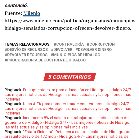
sentenció.
Fuente:
Milenio
https://www.milenio.com/politica/organismos/municipios-
hidalgo-senalados-corrupcion-ofrecen-devolver-dinero.
TEMAS RELACIONADOS:
CONTRALORÍA
CORRUPCIÓN
DESVÍO DE RECURSOS
DEVOLVER
DEVOLVER DINERO
DEVOLVER RECURSOS
MUNICIPIOS DE HIDALGO
PROCURADURÍA DE JUSTICIA DE HIDALGO
5 COMENTARIOS
Pingback:
Presupuesto extra para educación en Hidalgo - Hidalgo 24/7 -
Las mejores noticias de Hidalgo, las más actuales y las opiniones más
incisivas
Pingback:
Usan AIFA para cometer fraude con terrenos - Hidalgo 24/7 -
Las mejores noticias de Hidalgo, las más actuales y las opiniones más
incisivas
Pingback:
Incrementa 8% el salario de trabajadores sindicalizados del
gobierno de Hidalgo - Hidalgo 24/7 - Las mejores noticias de Hidalgo,
las más actuales y las opiniones más incisivas
Pingback:
“Estafa Siniestra”: Detienen a cuatro alcaldes de Hidalgo por
presunto desvío de 172 mdp - Hidalgo 24/7 - Las mejores noticias de