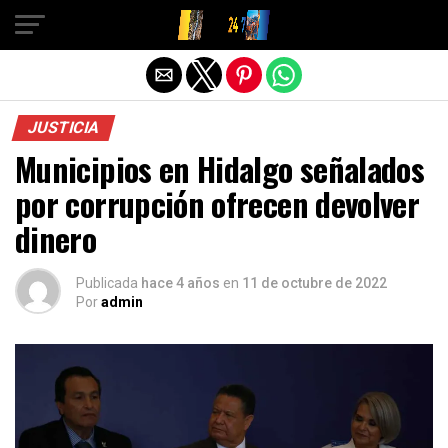
Salir de la versión móvil
JUSTICIA
Municipios en Hidalgo señalados
por corrupción ofrecen devolver
dinero
Publicada
hace 4 años
en
11 de octubre de 2022
Por
admin