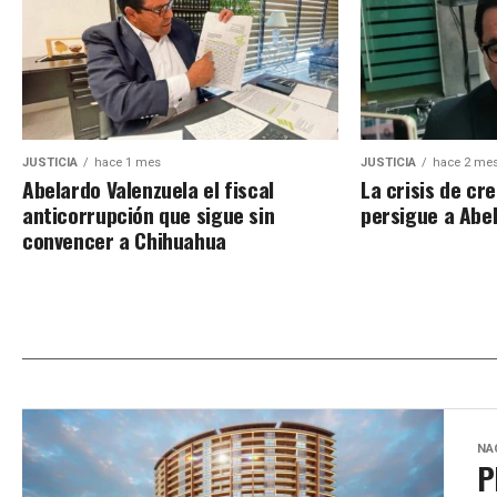
JUSTICIA
hace 1 mes
JUSTICIA
hace 2 me
Abelardo Valenzuela el fiscal
La crisis de cre
anticorrupción que sigue sin
persigue a Abe
convencer a Chihuahua
NA
P