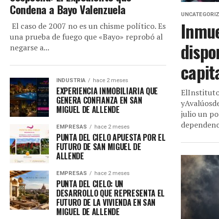
Condena a Bayo Valenzuela
UNCATEGORI
Inmue
El caso de 2007 no es un chisme político. Es
una prueba de fuego que «Bayo» reprobó al
dispo
negarse a...
capit
INDUSTRIA
hace 2 meses
EXPERIENCIA INMOBILIARIA QUE
ElInstitut
GENERA CONFIANZA EN SAN
yAvalúosde
MIGUEL DE ALLENDE
julio un p
dependenci
EMPRESAS
hace 2 meses
PUNTA DEL CIELO APUESTA POR EL
FUTURO DE SAN MIGUEL DE
ALLENDE
EMPRESAS
hace 2 meses
PUNTA DEL CIELO: UN
DESARROLLO QUE REPRESENTA EL
FUTURO DE LA VIVIENDA EN SAN
MIGUEL DE ALLENDE