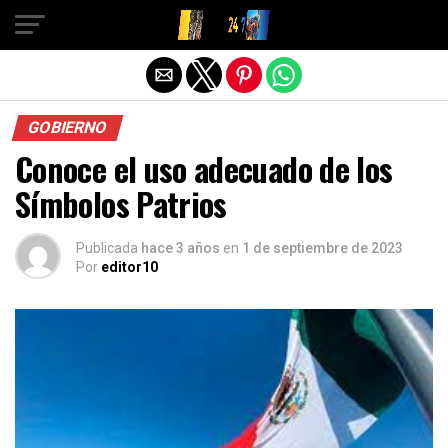
Salir de la versión móvil
GOBIERNO
Conoce el uso adecuado de los
Símbolos Patrios
Publicada
hace 3 años
en
1 de septiembre de 2023
Por
editor10