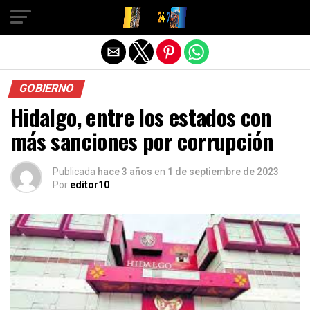
Salir de la versión móvil
GOBIERNO
Hidalgo, entre los estados con
más sanciones por corrupción
Publicada
hace 3 años
en
1 de septiembre de 2023
Por
editor10