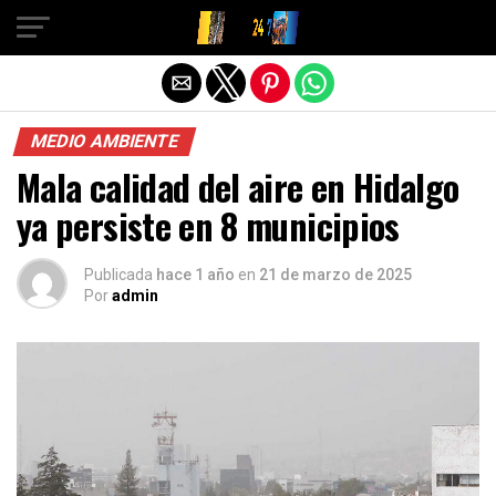
Salir de la versión móvil
MEDIO AMBIENTE
Mala calidad del aire en Hidalgo
ya persiste en 8 municipios
Publicada
hace 1 año
en
21 de marzo de 2025
Por
admin