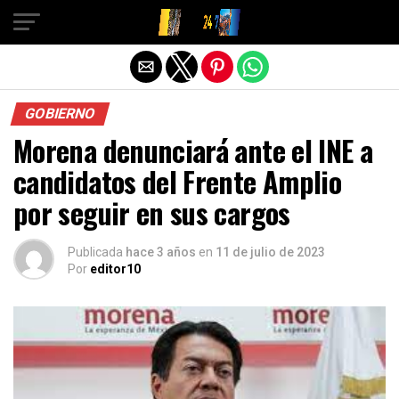
Salir de la versión móvil
GOBIERNO
Morena denunciará ante el INE a
candidatos del Frente Amplio
por seguir en sus cargos
Publicada
hace 3 años
en
11 de julio de 2023
Por
editor10